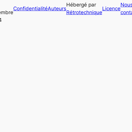
Hébergé par
Nou
Confidentialité
Auteurs
Licence
embre
Rétrotechnique
cont
4